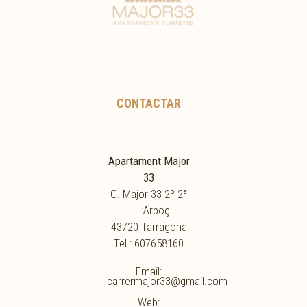
CONTACTAR
Apartament Major
33
C. Major 33 2º 2ª
– L’Arboç
43720 Tarragona
Tel.: 607658160
Email:
carrermajor33@gmail.com
Web: